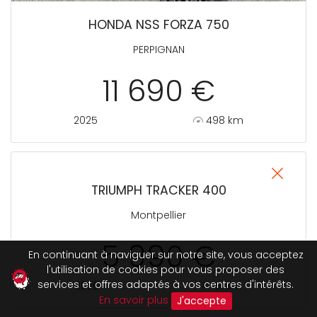
HONDA NSS FORZA 750
PERPIGNAN
11 690 €
2025
498 km
TRIUMPH TRACKER 400
Montpellier
5 990 €
En continuant à naviguer sur notre site, vous acceptez
l'utilisation de cookies pour vous proposer des
services et offres adaptés à vos centres d'intérêts.
2026
151 km
En savoir plus
J'accepte