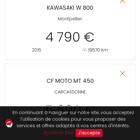
KAWASAKI W 800
Montpellier
4 790 €
2015
19570 km
CF MOTO MT 450
CARCASSONNE
5 690 €
En continuant à naviguer sur notre site, vous acceptez
l'utilisation de cookies pour vous proposer des
2024
2200 km
services et offres adaptés à vos centres d'intérêts.
En savoir plus
J'accepte