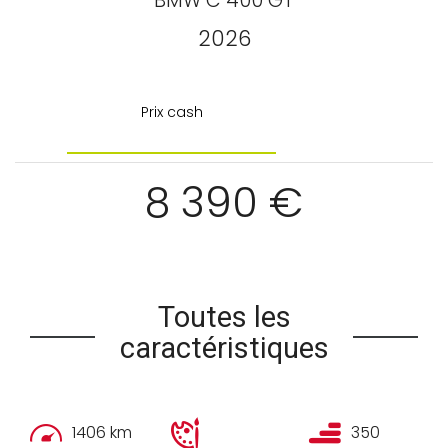
BMW
C 400 GT
2026
Prix
cash
Prix cash
8 390 €
Toutes les
caractéristiques
1406 km
350