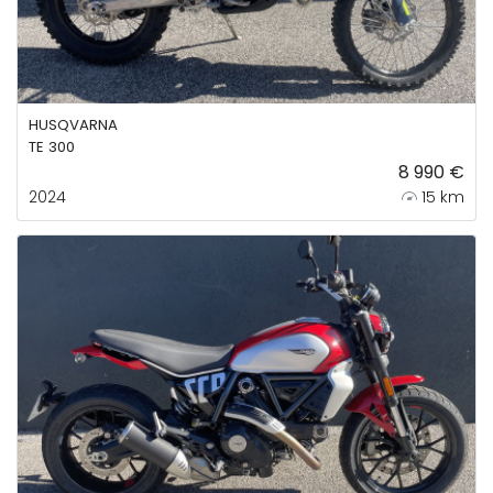
HUSQVARNA
TE 300
8 990 €
2024
15 km