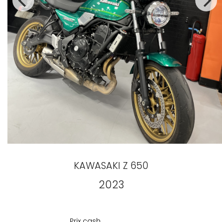
KAWASAKI
Z 650
2023
Prix
cash
Prix cash