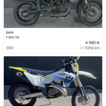
BMW
F 800 GS
4 590 €
2010
72250 km