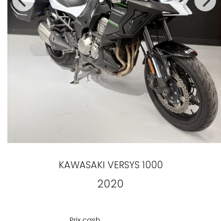
KAWASAKI
VERSYS 1000
2020
Prix
cash
Prix cash