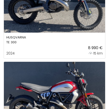
HUSQVARNA
TE 300
8 990 €
2024
15 km