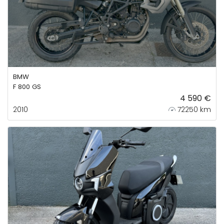
BMW
F 800 GS
4 590 €
2010
72250 km