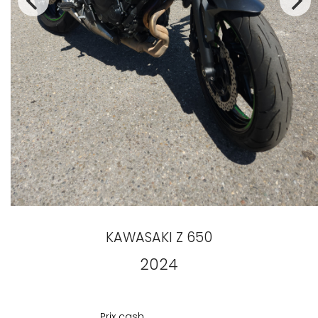
KAWASAKI
Z 650
2024
Prix
cash
Prix cash